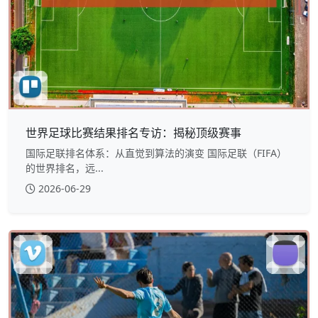
世界足球比赛结果排名专访：揭秘顶级赛事
国际足联排名体系：从直觉到算法的演变 国际足联（FIFA）
的世界排名，远...
2026-06-29