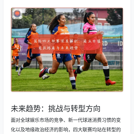
未来趋势：挑战与转型方向
面对全球娱乐市场的竞争、新一代球迷消费习惯的变
化以及地缘政治经济的影响，四大联赛均站在转型的