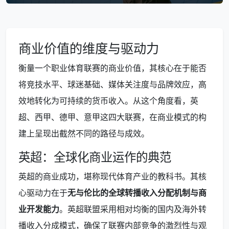
商业价值的维度与驱动力
衡量一个职业体育联赛的商业价值，其核心在于能否
将竞技水平、球迷基础、媒体关注度与品牌效应，高
效地转化为可持续的货币收入。从这个角度看，英
超、西甲、德甲、意甲这四大联赛，在商业模式的构
建上呈现出截然不同的路径与成效。
英超：全球化商业运作的典范
英超的商业成功，堪称现代体育产业的教科书。其核
心驱动力在于
无与伦比的全球转播收入分配机制与商
业开发能力
。英超联盟采用相对均衡的国内及海外转
播收入分成模式，确保了联赛内部竞争的激烈性与观