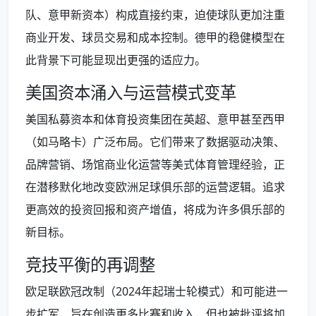
队、意甲新资本）构成直接约束，迫使球队更加注重
商业开发、球员交易和成本控制。德甲的稳健模型在
此背景下可能显现出更强的适应力。
美国资本涌入与运营模式变革
美国私募资本和体育投资集团在英超、意甲甚至西甲
（如马略卡）广泛布局。它们带来了数据驱动决策、
品牌营销、场馆商业化运营等美式体育管理经验，正
在潜移默化地改变欧洲足球俱乐部的运营逻辑。追求
更高效的投资回报和资产增值，将成为许多俱乐部的
新目标。
竞技平衡的再调整
欧足联欧冠改制（2024年起瑞士轮模式）和可能进一
步扩军，旨在创造更多比赛和收入，但也被批评将加