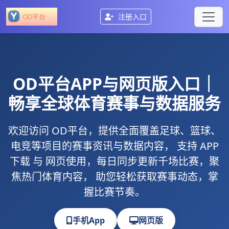
注册入口
OD平台
APP与网页版入口｜
畅享全球体育赛事与数据服务
欢迎访问
OD平台
，提供全面覆盖足球、篮球、
电竞等项目的赛事资讯与数据内容， 支持
APP
下载
与
网页使用
，每日同步更新千场比赛，聚
焦热门体育内容， 助您轻松获取赛事动态，掌
握比赛节奏。
手机App
网页版