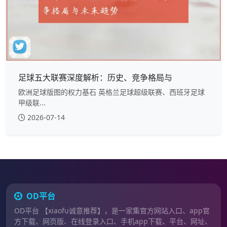
足球五大联赛深度解析：历史、竞争格局与
欧洲足球版图的权力基石 英格兰足球超级联赛、西班牙足球
甲级联...
2026-07-14
OD平台
OD平台 【xiaofu诚意推荐】，是一家集官方网站入口、app官
方下载、网页版、在线登录入口、手机app下载、平台、网址、