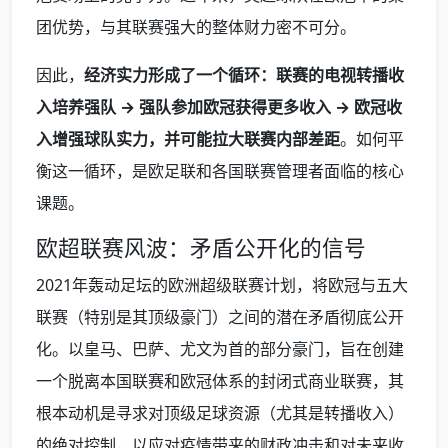
团优势，与其联赛强大的整体财力密不可分。
因此，
经济实力形成了一个循环：联赛的电视转播收
入培养强队 → 强队参加欧冠获得更多收入 → 欧冠收
入增强球队实力，并可能拉大联赛内部差距
。如何平
衡这一循环，是欧足联和各国联赛管理者面临的核心
课题。
欧超联赛风波：矛盾公开化的信号
2021年轰动足坛的欧洲超级联赛计划，将欧冠与五大
联赛（特别是其顶级豪门）之间的潜在矛盾彻底公开
化。以皇马、巴萨、尤文为首的部分豪门，旨在创建
一个脱离本国联赛和欧冠体系的封闭式商业联赛，其
根本动机是寻求对顶级足球资源（尤其是转播收入）
的绝对控制，以应对疫情带来的财政冲击和对未来收