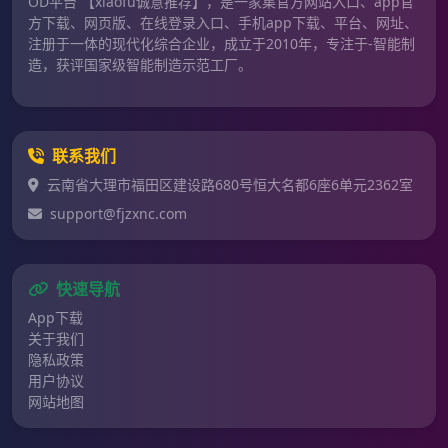
OD平台 【xiaofu诚意推荐】，是一家集官方网站入口、app官
方下载、网页版、在线登录入口、手机app下载、平台、网址、
注册于一体的现代化综合企业，成立于2010年，专注于-智能制
造，获评国家级智能制造示范工厂。
联系我们
云南省大理市福田区建设路680号恒大名都6座6单元2362室
support@fjzxnc.com
快速导航
App下载
关于我们
隐私政策
用户协议
网站地图