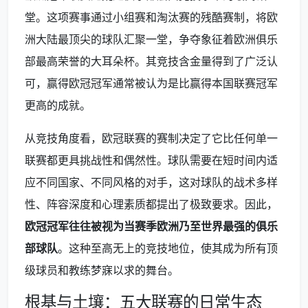
堂。这项赛事通过小组赛和淘汰赛的残酷赛制，将欧
洲大陆最顶尖的球队汇聚一堂，争夺象征着欧洲俱乐
部最高荣誉的大耳朵杯。其竞技含金量得到了广泛认
可，赢得欧冠冠军通常被认为是比赢得本国联赛冠军
更高的成就。
从竞技角度看，欧冠联赛的赛制决定了它比任何单一
联赛都更具挑战性和偶然性。球队需要在短时间内适
应不同国家、不同风格的对手，这对球队的战术多样
性、阵容深度和心理素质都提出了极致要求。因此，
欧冠冠军往往被视为当赛季欧洲乃至世界最强的俱乐
部球队
。这种至高无上的竞技地位，使其成为所有顶
级球员和教练梦寐以求的舞台。
根基与土壤：五大联赛的日常生态