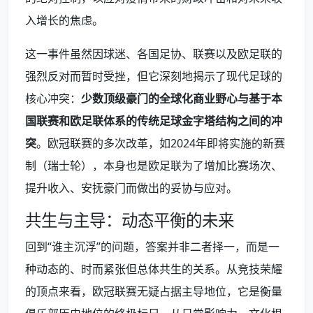
入增长的焦虑。
这一事件虽然因球迷、各国足协、联赛以及欧足联的
强烈反对而暂时受挫，但它深刻地揭示了现代足球的
核心冲突：
少数顶级豪门的全球化商业野心与基于本
国联赛和欧足联体系的传统足球金字塔结构之间的冲
突
。欧冠联赛的多次改革，如2024年即将实施的新赛
制（瑞士轮），本身也是欧足联为了增加比赛场次、
提升收入、安抚豪门而做出的妥协与应对。
共生与主导：动态平衡的未来
回到“谁主沉浮”的问题，答案并非二者择一，而是一
种动态的、时而紧张但总体共生的关系。从竞技荣耀
的顶点来看，欧冠联赛无疑占据主导地位，它是衡量