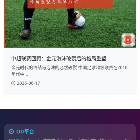
中超联赛回顾：金元泡沫破裂后的格局重塑
金元时代的终结与泡沫的必然破裂 中国足球超级联赛在2010
年代中...
2026-06-17
OD平台