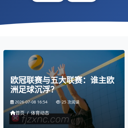
欧冠联赛与五大联赛：谁主欧
洲足球沉浮？
2026-07-08 16:54
25 次阅读
首页
/
体育动态