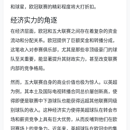
和球星，欧冠联赛的精彩程度将大打折扣。
经济实力的角逐
在经济层面，欧冠和五大联赛之间存在着复杂的资金
流动和分配关系。欧冠提供了巨额奖金和转播分成，
这笔收入对参赛俱乐部，尤其是那些非顶级豪门的球
队至关重要，能显著提升其财政实力，甚至改变联赛
内部的竞争格局。
然而，五大联赛自身的商业价值也极为惊人。以英超
为例，其本土及国际电视转播合同总价屡创新高，使
得即便是联赛中下游球队也能获得远超其他联赛同级
别球队的收入。这种经济实力使得英超球队在转会市
场和薪资竞争上具有巨大优势，从而反哺到他们在欧
冠赛场上的竞争力。近年来，英超球队在欧冠中的集