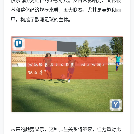
俱乐部历史地位的终极标尺。从日常影响力、文化根
基和整体经济规模来看，五大联赛，尤其是英超和西
甲，构成了欧洲足球的主体。
未来的趋势显示，这种共生关系将继续，但力量对比