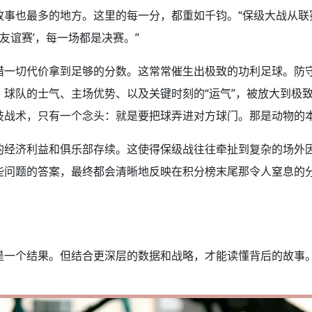
故事也最多的地方。这里的每一分，都重如千钧。“保级大战从联
友谊赛’，每一场都是决赛。”
惜一切代价拿到足够的分数。这常常催生出极致的功利足球。防
球队的士气、主场优势、以及关键时刻的“运气”，被放大到极
技战术，只有一个念头：就是要把球弄进对方球门。那是动物的本
的经济利益和俱乐部存续。这使得保级战往往牵扯到复杂的场外
些问题的答案，最终都会清晰地反映在积分榜末尾那令人窒息的
是一个结果。但结合更深层的数据和战略，才能读懂背后的故事