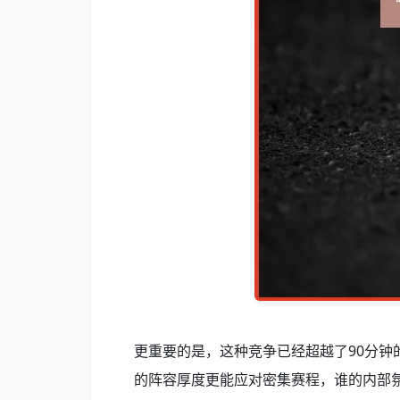
更重要的是，这种竞争已经超越了90分钟
的阵容厚度更能应对密集赛程，谁的内部氛