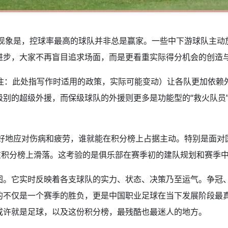
现象是，控球率最高的球队并非总是赢家。一些中下游球队主动
进步，大家不再盲目追求场面，而是更看重实际得分机会的创造
注：此处指写作时适用的政策，实际可能变动）让各队更加依赖
级别的超级外援，而保级球队的外援则更多是功能型的“救火队员
好地应对伤病和疲劳，谁就能在积分榜上占据主动。特别是面对国
在积分榜上滑落。这考验的是俱乐部在赛季初的建队规划和赛季
图。它实时反映着各支球队的实力、状态、决策乃至运气。争冠
的不仅是一个赛季的胜负，更是中国职业足球在当下发展阶段最
或许就是足球，以及这份积分榜，最残酷也最迷人的地方。