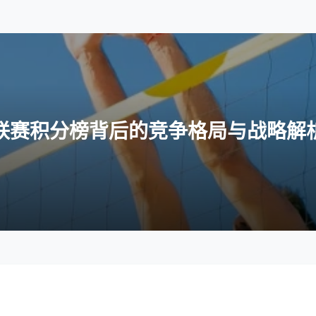
联赛积分榜背后的竞争格局与战略解