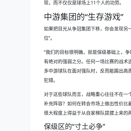
现，而不仅仅是球场上11个人的功劳。
中游集团的“生存游戏”
如果把目光从争冠集团下移，你会发现另一
位”。
“我们的目标很明确，就是保级基础上，
有绝对的强弱之分。任何一场比赛的战术
多中游球队在面对强队时，反而能踢出高
犯错。
对于这些球队而言，战略重心往往不在一
补充阵容？如何在转会市场上做出性价比最
很大程度上得益于从自家梯队提拔上来的两
保级区的“寸土必争”