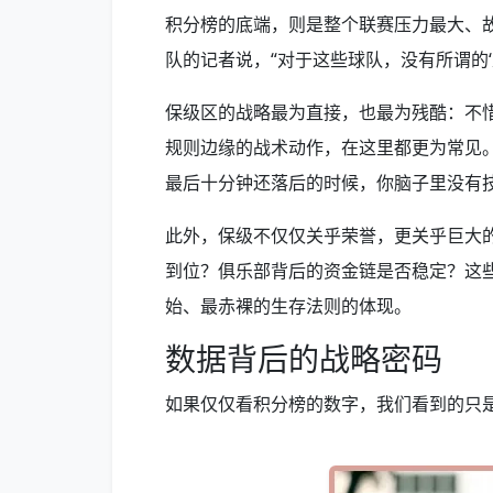
积分榜的底端，则是整个联赛压力最大、
队的记者说，“对于这些球队，没有所谓的‘
保级区的战略最为直接，也最为残酷：不
规则边缘的战术动作，在这里都更为常见。
最后十分钟还落后的时候，你脑子里没有
此外，保级不仅仅关乎荣誉，更关乎巨大
到位？俱乐部背后的资金链是否稳定？这
始、最赤裸的生存法则的体现。
数据背后的战略密码
如果仅仅看积分榜的数字，我们看到的只