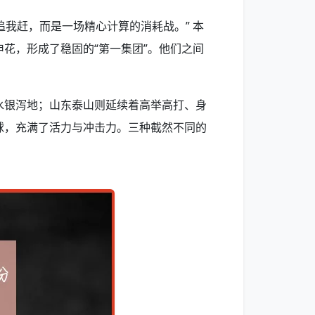
追我赶，而是一场精心计算的消耗战。” 本
花，形成了稳固的“第一集团”。他们之间
水银泻地；山东泰山则延续着高举高打、身
球，充满了活力与冲击力。三种截然不同的